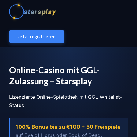
starsplay
Jetzt registrieren
Online-Casino mit GGL-
Zulassung – Starsplay
Lizenzierte Online-Spielothek mit GGL-Whitelist-
Status
100% Bonus bis zu €100 + 50 Freispiele
auf Eye of Horus oder Book of Dead.