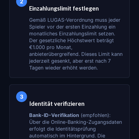
2
Einzahlungslimit festlegen
Gemäß LUGAS-Verordnung muss jeder
Spieler vor der ersten Einzahlung ein
monatliches Einzahlungslimit setzen.
Der gesetzliche Höchstwert beträgt
€1.000 pro Monat,
anbieterübergreifend. Dieses Limit kann
jederzeit gesenkt, aber erst nach 7
Tagen wieder erhöht werden.
3
Identität verifizieren
Bank-ID-Verifikation
(empfohlen):
Über die Online-Banking-Zugangsdaten
erfolgt die Identitätsprüfung
automatisch im Hintergrund. Die