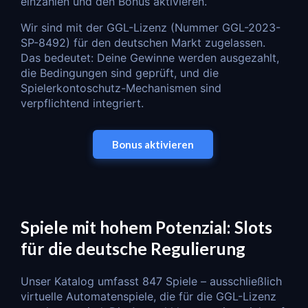
einzahlen und den Bonus aktivieren.
Wir sind mit der GGL-Lizenz (Nummer GGL-2023-
SP-8492) für den deutschen Markt zugelassen.
Das bedeutet: Deine Gewinne werden ausgezahlt,
die Bedingungen sind geprüft, und die
Spielerkontoschutz-Mechanismen sind
verpflichtend integriert.
Bonus aktivieren
Spiele mit hohem Potenzial: Slots
für die deutsche Regulierung
Unser Katalog umfasst 847 Spiele – ausschließlich
virtuelle Automatenspiele, die für die GGL-Lizenz