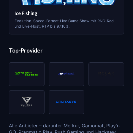
Ice Fishing
Evolution. Speed-Format Live Game Show mit RNG-Rad
und Live-Host. RTP bis 97,10%.
Top-Provider
Alle Anbieter – darunter Merkur, Gamomat, Play'n
GO, Pragmatic Play, Push Gaming und Hacksaw