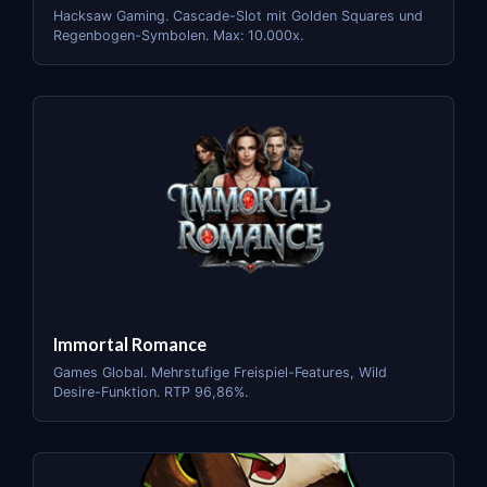
Hacksaw Gaming. Cascade-Slot mit Golden Squares und
Regenbogen-Symbolen. Max: 10.000x.
Immortal Romance
Games Global. Mehrstufige Freispiel-Features, Wild
Desire-Funktion. RTP 96,86%.