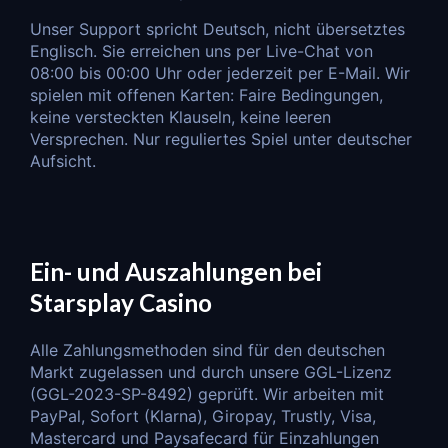
Unser Support spricht Deutsch, nicht übersetztes
Englisch. Sie erreichen uns per Live-Chat von
08:00 bis 00:00 Uhr oder jederzeit per E-Mail. Wir
spielen mit offenen Karten: Faire Bedingungen,
keine versteckten Klauseln, keine leeren
Versprechen. Nur reguliertes Spiel unter deutscher
Aufsicht.
Ein- und Auszahlungen bei
Starsplay Casino
Alle Zahlungsmethoden sind für den deutschen
Markt zugelassen und durch unsere GGL-Lizenz
(GGL-2023-SP-8492) geprüft. Wir arbeiten mit
PayPal, Sofort (Klarna), Giropay, Trustly, Visa,
Mastercard und Paysafecard für Einzahlungen