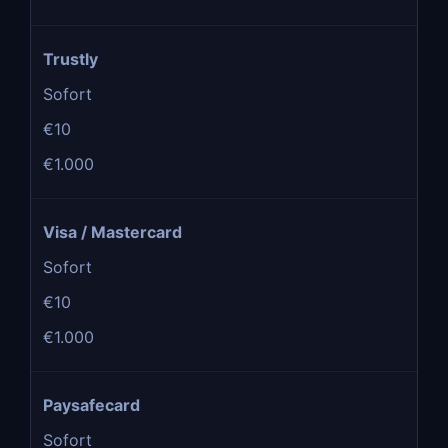
Trustly
Sofort
€10
€1.000
Visa / Mastercard
Sofort
€10
€1.000
Paysafecard
Sofort