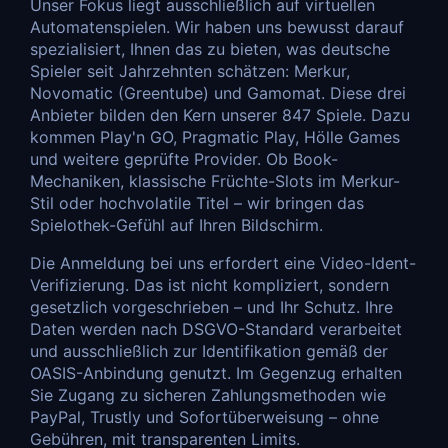
Unser Fokus liegt ausschließlich auf virtuellen
Automatenspielen. Wir haben uns bewusst darauf
spezialisiert, Ihnen das zu bieten, was deutsche
Spieler seit Jahrzehnten schätzen: Merkur,
Novomatic (Greentube) und Gamomat. Diese drei
Anbieter bilden den Kern unserer 847 Spiele. Dazu
kommen Play'n GO, Pragmatic Play, Hölle Games
und weitere geprüfte Provider. Ob Book-
Mechaniken, klassische Früchte-Slots im Merkur-
Stil oder hochvolatile Titel – wir bringen das
Spielothek-Gefühl auf Ihren Bildschirm.
Die Anmeldung bei uns erfordert eine Video-Ident-
Verifizierung. Das ist nicht kompliziert, sondern
gesetzlich vorgeschrieben – und Ihr Schutz. Ihre
Daten werden nach DSGVO-Standard verarbeitet
und ausschließlich zur Identifikation gemäß der
OASIS-Anbindung genutzt. Im Gegenzug erhalten
Sie Zugang zu sicheren Zahlungsmethoden wie
PayPal, Trustly und Sofortüberweisung – ohne
Gebühren, mit transparenten Limits.