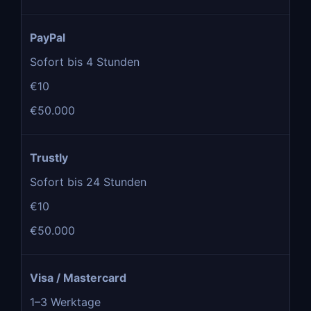
PayPal
Sofort bis 4 Stunden
€10
€50.000
Trustly
Sofort bis 24 Stunden
€10
€50.000
Visa / Mastercard
1–3 Werktage