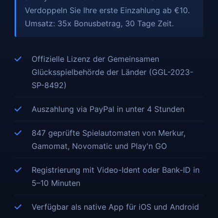
Verdoppeln Sie Ihre erste Einzahlung ab €10.
Umsatz: 35x Bonusbetrag, 30 Tage Zeit.
Offizielle Lizenz der Gemeinsamen
Glücksspielbehörde der Länder (GGL-2023-
SP-8492)
Auszahlung via PayPal in unter 4 Stunden
847 geprüfte Spielautomaten von Merkur,
Gamomat, Novomatic und Play'n GO
Registrierung mit Video-Ident oder Bank-ID in
5–10 Minuten
Verfügbar als native App für iOS und Android