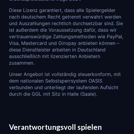
Diese Lizenz garantiert, dass alle Spielergelder
nach deutschem Recht getrennt verwahrt werden
und Auszahlungen rechtlich durchsetzbar sind. Sie
ist außerdem die Voraussetzung dafür, dass wir
vertrauenswürdige Zahlungsmethoden wie PayPal,
Visa, Mastercard und Giropay anbieten können –
diese Dienstleister arbeiten in Deutschland
ausschließlich mit lizenzierten Anbietern
zusammen.
Unser Angebot ist vollständig steuerkonform, mit
dem nationalen Selbstsperrsystem OASIS
verbunden und unterliegt der laufenden Aufsicht
durch die GGL mit Sitz in Halle (Saale).
Verantwortungsvoll spielen