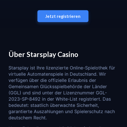
Jetzt registrieren
Über Starsplay Casino
Starsplay ist Ihre lizenzierte Online-Spielothek für
virtuelle Automatenspiele in Deutschland. Wir
verfügen über die offizielle Erlaubnis der
Gemeinsamen Glücksspielbehörde der Länder
(GGL) und sind unter der Lizenznummer GGL-
2023-SP-8492 in der White-List registriert. Das
bedeutet: staatlich überwachte Sicherheit,
garantierte Auszahlungen und Spielerschutz nach
deutschem Recht.