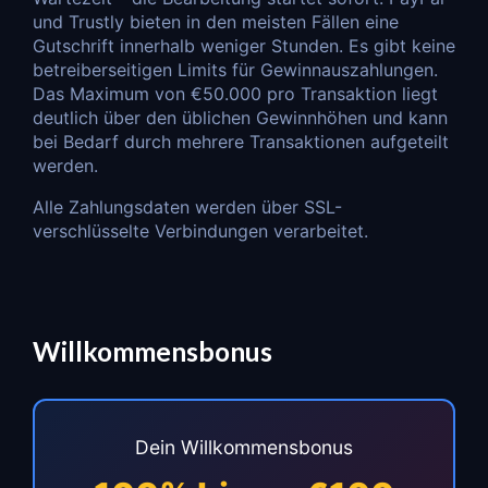
und Trustly bieten in den meisten Fällen eine
Gutschrift innerhalb weniger Stunden. Es gibt keine
betreiberseitigen Limits für Gewinnauszahlungen.
Das Maximum von €50.000 pro Transaktion liegt
deutlich über den üblichen Gewinnhöhen und kann
bei Bedarf durch mehrere Transaktionen aufgeteilt
werden.
Alle Zahlungsdaten werden über SSL-
verschlüsselte Verbindungen verarbeitet.
Willkommensbonus
Dein Willkommensbonus