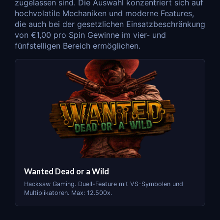
zugelassen sind. Die Auswahl konzentriert sich auf
hochvolatile Mechaniken und moderne Features,
die auch bei der gesetzlichen Einsatzbeschränkung
von €1,00 pro Spin Gewinne im vier- und
fünfstelligen Bereich ermöglichen.
Wanted Dead or a Wild
Hacksaw Gaming. Duell-Feature mit VS-Symbolen und
Multiplikatoren. Max: 12.500x.